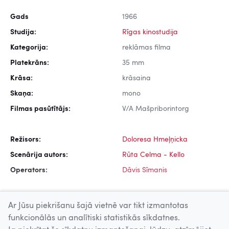
Gads
1966
Studija:
Rīgas kinostudija
Kategorija:
reklāmas filma
Platekrāns:
35 mm
Krāsa:
krāsaina
Skaņa:
mono
Filmas pasūtītājs:
V/A Mašpriborintorg
Režisors:
Doloresa Hmeļņicka
Scenārija autors:
Rūta Celma - Kello
Operators:
Dāvis Sīmanis
Ar Jūsu piekrišanu šajā vietnē var tikt izmantotas
funkcionālās un analītiski statistikās sīkdatnes.