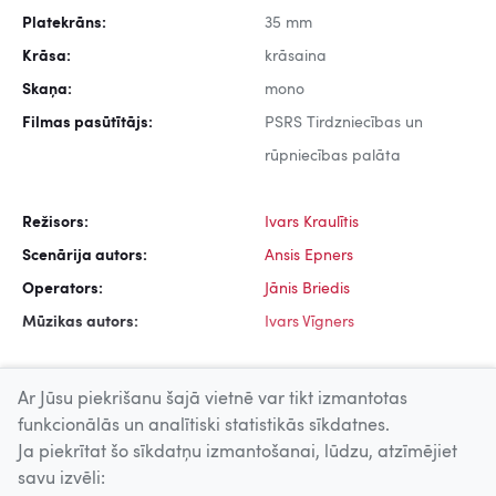
Platekrāns:
35 mm
Krāsa:
krāsaina
Skaņa:
mono
Filmas pasūtītājs:
PSRS Tirdzniecības un
rūpniecības palāta
Režisors:
Ivars Kraulītis
Scenārija autors:
Ansis Epners
Operators:
Jānis Briedis
Mūzikas autors:
Ivars Vīgners
Ar Jūsu piekrišanu šajā vietnē var tikt izmantotas
funkcionālās un analītiski statistikās sīkdatnes.
Ja piekrītat šo sīkdatņu izmantošanai, lūdzu, atzīmējiet
Uz augšu
savu izvēli: