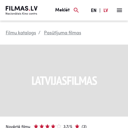
Meklēt
EN
|
LV
Filmu katalogs
Pasūtījuma filmas
Novērtē filmu
3.7/5
(3)