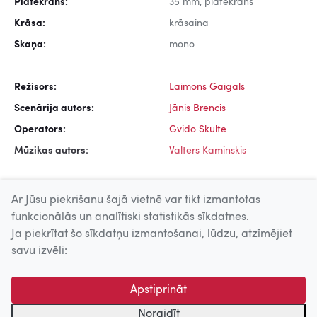
Platekrāns:
35 mm, platekrāns
Krāsa:
krāsaina
Skaņa:
mono
Režisors:
Laimons Gaigals
Scenārija autors:
Jānis Brencis
Operators:
Gvido Skulte
Mūzikas autors:
Valters Kaminskis
Ar Jūsu piekrišanu šajā vietnē var tikt izmantotas
funkcionālās un analītiski statistikās sīkdatnes.
Ja piekrītat šo sīkdatņu izmantošanai, lūdzu, atzīmējiet
Uz augšu
savu izvēli:
© 2026 Nacionālais Kino centrs, Kultūras informācijas sistēmu
Apstiprināt
centrs. Sadarbības partneris: Latvijas Valsts
kinofotofonodokumentu arhīvs.
Noraidīt