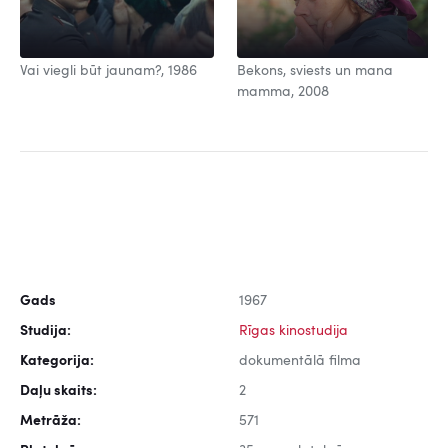
Vai viegli būt jaunam?, 1986
Bekons, sviests un mana
mamma, 2008
Gads
1967
Studija:
Rīgas kinostudija
Kategorija:
dokumentālā filma
Daļu skaits:
2
Metrāža:
571