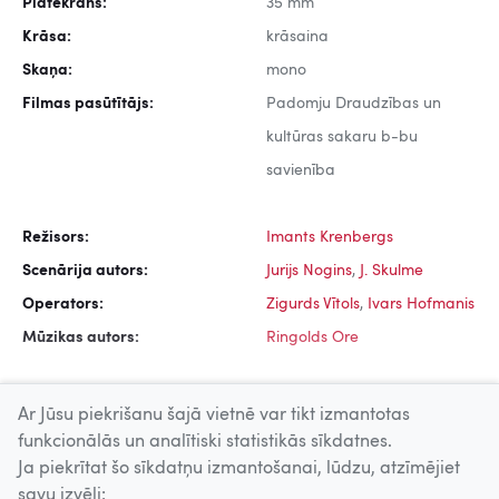
Platekrāns:
35 mm
Krāsa:
krāsaina
Skaņa:
mono
Filmas pasūtītājs:
Padomju Draudzības un
kultūras sakaru b-bu
savienība
Režisors:
Imants Krenbergs
Scenārija autors:
Jurijs Nogins
,
J. Skulme
Operators:
Zigurds Vītols
,
Ivars Hofmanis
Mūzikas autors:
Ringolds Ore
Ar Jūsu piekrišanu šajā vietnē var tikt izmantotas
funkcionālās un analītiski statistikās sīkdatnes.
Ja piekrītat šo sīkdatņu izmantošanai, lūdzu, atzīmējiet
Uz augšu
savu izvēli: