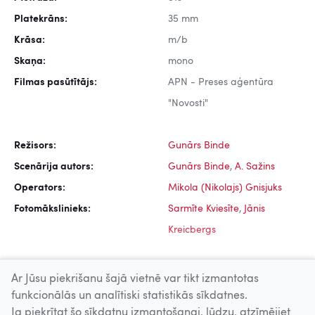
Platekrāns:
35 mm
Krāsa:
m/b
Skaņa:
mono
Filmas pasūtītājs:
APN - Preses aģentūra
"Novosti"
Režisors:
Gunārs Binde
Scenārija autors:
Gunārs Binde
,
A. Sažins
Operators:
Mikola (Nikolajs) Gnisjuks
Fotomākslinieks:
Sarmīte Kviesīte
,
Jānis
Kreicbergs
Ar Jūsu piekrišanu šajā vietnē var tikt izmantotas
funkcionālās un analītiski statistikās sīkdatnes.
Ja piekrītat šo sīkdatņu izmantošanai, lūdzu, atzīmējiet
Uz augšu