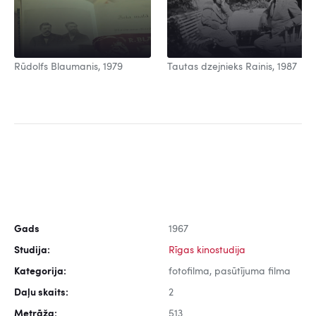
Rūdolfs Blaumanis, 1979
Tautas dzejnieks Rainis, 1987
Gads
1967
Studija:
Rīgas kinostudija
Kategorija:
fotofilma, pasūtījuma filma
Daļu skaits:
2
Metrāža:
513