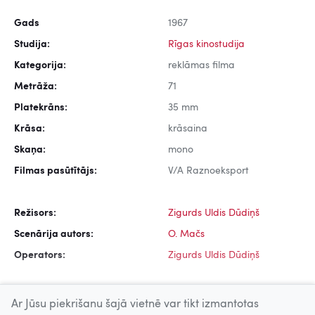
Gads
1967
Studija:
Rīgas kinostudija
Kategorija:
reklāmas filma
Metrāža:
71
Platekrāns:
35 mm
Krāsa:
krāsaina
Skaņa:
mono
Filmas pasūtītājs:
V/A Raznoeksport
Režisors:
Zigurds Uldis Dūdiņš
Scenārija autors:
O. Mačs
Operators:
Zigurds Uldis Dūdiņš
Ar Jūsu piekrišanu šajā vietnē var tikt izmantotas