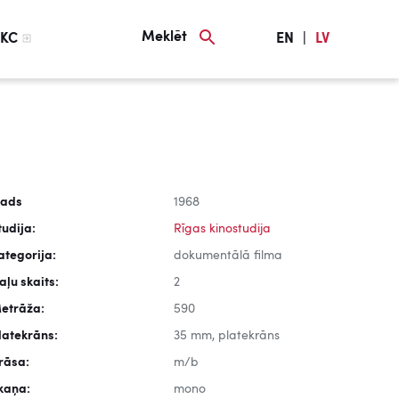
Meklēt
KC
EN
|
LV
ads
1968
tudija:
Rīgas kinostudija
ategorija:
dokumentālā filma
aļu skaits:
2
etrāža:
590
latekrāns:
35 mm, platekrāns
rāsa:
m/b
kaņa:
mono