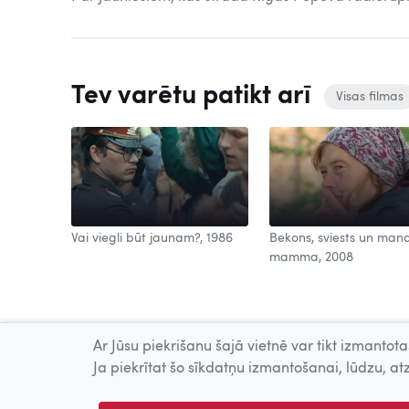
Tev varētu patikt arī
Visas filmas
Vai viegli būt jaunam?, 1986
Bekons, sviests un man
mamma, 2008
Ar Jūsu piekrišanu šajā vietnē var tikt izmantotas
Ja piekrītat šo sīkdatņu izmantošanai, lūdzu, atz