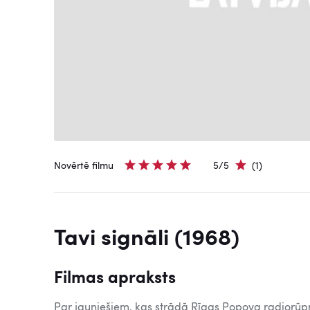
Novērtē filmu
5/5
(1)
Tavi signāli (1968)
Filmas apraksts
Par jauniešiem, kas strādā Rīgas Popova radiorūp