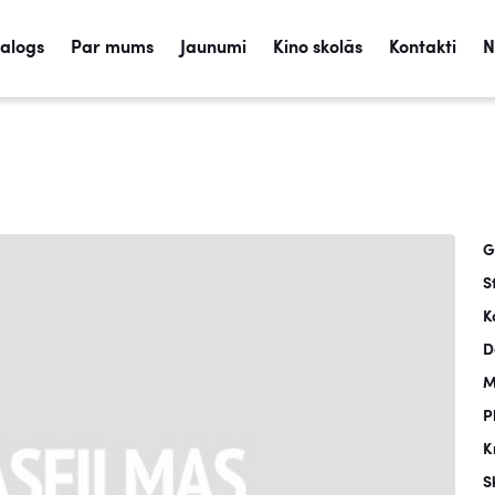
talogs
Par mums
Jaunumi
Kino skolās
Kontakti
N
G
S
K
D
M
P
K
S