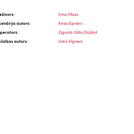
ežisors:
Irina Mass
cenārija autors:
Ansis Epners
perators:
Zigurds Uldis Dūdiņš
ūzikas autors:
Ivars Vīgners