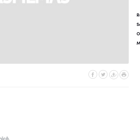
R
S
O
M
nīcā.