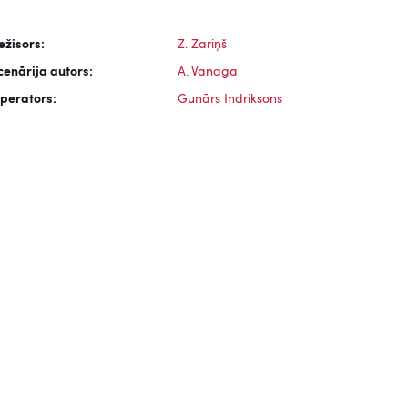
ežisors:
Z. Zariņš
cenārija autors:
A. Vanaga
perators:
Gunārs Indriksons