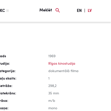
Meklēt
KC
EN
|
LV
ads
1969
tudija:
Rīgas kinostudija
ategorija:
dokumentālā filma
aļu skaits:
1
etrāža:
298,2
latekrāns:
35 mm
rāsa:
m/b
kaņa:
mono