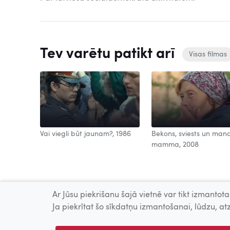
Tev varētu patikt arī
Visas filmas
Vai viegli būt jaunam?, 1986
Bekons, sviests un man
mamma, 2008
Ar Jūsu piekrišanu šajā vietnē var tikt izmantotas
Ja piekrītat šo sīkdatņu izmantošanai, lūdzu, atz