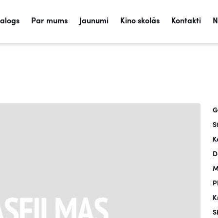
talogs
Par mums
Jaunumi
Kino skolās
Kontakti
N
G
S
K
D
M
P
K
S