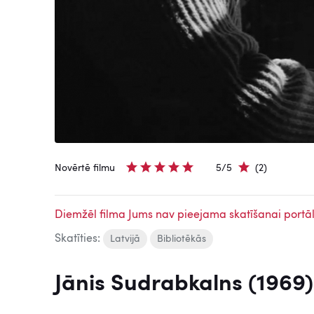
Novērtē filmu
5/5
(2)
Diemžēl filma Jums nav pieejama skatīšanai portāl
Skatīties:
Latvijā
Bibliotēkās
Jānis Sudrabkalns (1969)