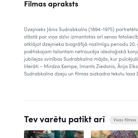
Filmas apraksts
Dzejnieks Jānis Sudrabkalns (1894-1975) portretēts 7
stāstā par viņa dzīvi izmantotas arī senas fotoliecī
atklājot dzejnieka biogrāfijā nozīmīgu periodu 20. 
poētiskajam talantam netraucēja ideoloģiskā konju
jubilejas svinības Sudrabkalna mājās, kur pulcējuš
literāti – Mirdza Ķempe, Imants Ziedonis, Ārija Elksn
Sudrabkalna dzeju un filmas aizkadra tekstu lasa 
Tev varētu patikt arī
Visas filmas