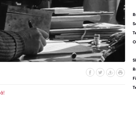
R
S
T
O
S
R
F
T
ā!