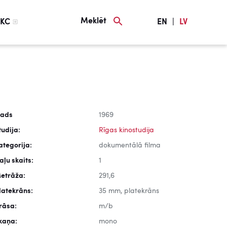
Meklēt
KC
EN
|
LV
ads
1969
tudija:
Rīgas kinostudija
ategorija:
dokumentālā filma
aļu skaits:
1
etrāža:
291,6
latekrāns:
35 mm, platekrāns
rāsa:
m/b
kaņa:
mono