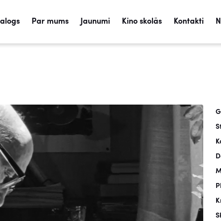
talogs
Par mums
Jaunumi
Kino skolās
Kontakti
N
G
S
K
D
M
P
K
S