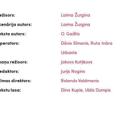
ežisors:
Laima Žurgina
cenārija autors:
Laima Žurgina
eksta autors:
O. Gailītis
perators:
Dāvis Sīmanis
,
Ruta Ināra
Urbaste
kaņu režisors:
Jakovs Kotļikovs
edaktors:
Jurijs Nogins
ilmas direktors:
Rolands Valdmanis
ekstu lasa:
Dina Kuple
,
Uldis Dumpis