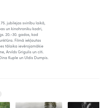
5. jubilejas svinību laikā,
bas un kinohroniku kadri,
gs. 20.-30. gados, kad
nktūra. Filmā iekļautas
ies tālaika ievērojamākie
e, Arvīds Grigulis un citi.
Dina Kuple un Uldis Dumpis.