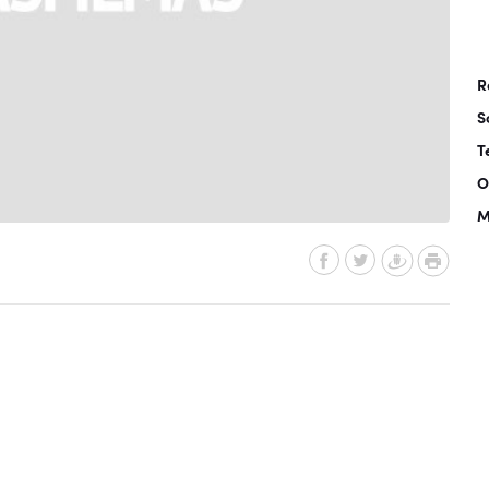
R
S
T
O
M