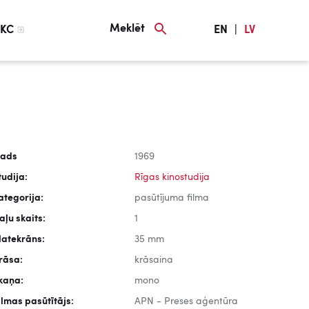
Meklēt
KC
EN
|
LV
ads
1969
tudija:
Rīgas kinostudija
ategorija:
pasūtījuma filma
aļu skaits:
1
latekrāns:
35 mm
rāsa:
krāsaina
kaņa:
mono
ilmas pasūtītājs:
APN - Preses aģentūra