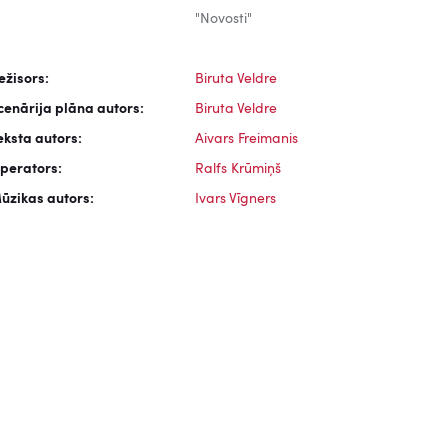
"Novosti"
ežisors:
Biruta Veldre
cenārija plāna autors:
Biruta Veldre
eksta autors:
Aivars Freimanis
perators:
Ralfs Krūmiņš
ūzikas autors:
Ivars Vīgners