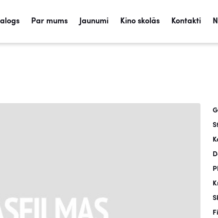
talogs
Par mums
Jaunumi
Kino skolās
Kontakti
N
G
S
K
D
P
K
S
F