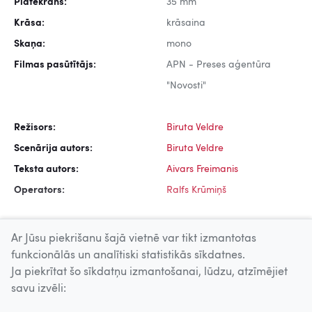
Platekrāns:
35 mm
Krāsa:
krāsaina
Skaņa:
mono
Filmas pasūtītājs:
APN - Preses aģentūra
"Novosti"
Režisors:
Biruta Veldre
Scenārija autors:
Biruta Veldre
Teksta autors:
Aivars Freimanis
Operators:
Ralfs Krūmiņš
Ar Jūsu piekrišanu šajā vietnē var tikt izmantotas
funkcionālās un analītiski statistikās sīkdatnes.
Ja piekrītat šo sīkdatņu izmantošanai, lūdzu, atzīmējiet
Uz augšu
savu izvēli: