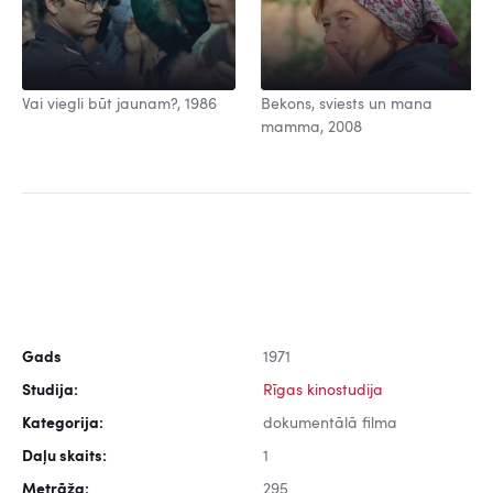
Vai viegli būt jaunam?, 1986
Bekons, sviests un mana
mamma, 2008
Gads
1971
Studija:
Rīgas kinostudija
Kategorija:
dokumentālā filma
Daļu skaits:
1
Metrāža:
295