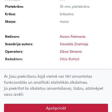
Platekrāns:
35 mm, platekrāns
Krāsa:
krāsaina
Skaņa:
mono
Režisors:
Aivars Freimanis
Scenārija autors:
Visvaldis Znatnajs
Operators:
Dāvis Sīmanis
Redaktors:
Vilnis Baltiņš
Ar Jūsu piekrišanu šajā vietnē var tikt izmantotas
funkcionālās un analītiski statistikās sīkdatnes.
Ja piekrītat šo sīkdatņu izmantošanai, lūdzu, atzīmējiet
Uz augšu
savu izvēli:
© 2026 Nacionālais Kino centrs, Kultūras informācijas sistēmu
Apstiprināt
centrs. Sadarbības partneris: Latvijas Valsts