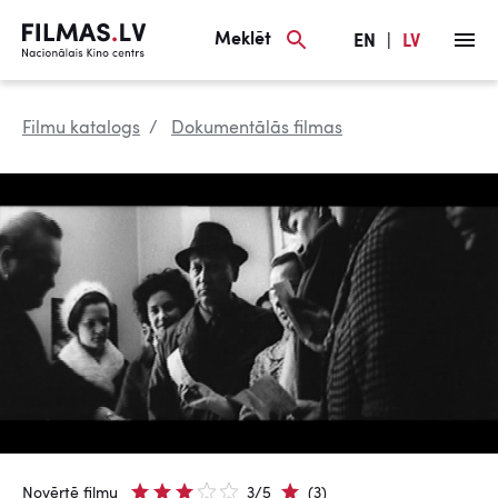
Meklēt
EN
|
LV
Filmu katalogs
Dokumentālās filmas
Novērtē filmu
3/5
(3)