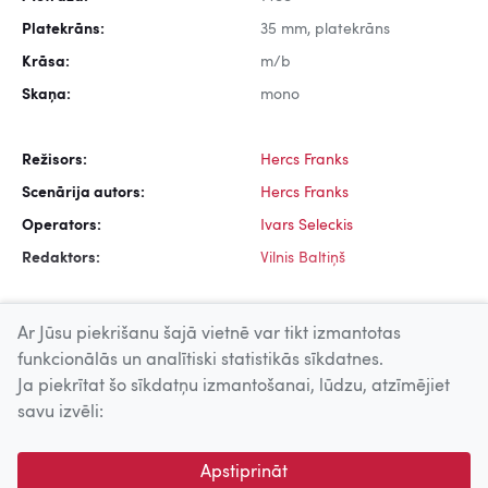
Platekrāns:
35 mm, platekrāns
Krāsa:
m/b
Skaņa:
mono
Režisors:
Hercs Franks
Scenārija autors:
Hercs Franks
Operators:
Ivars Seleckis
Redaktors:
Vilnis Baltiņš
Ar Jūsu piekrišanu šajā vietnē var tikt izmantotas
funkcionālās un analītiski statistikās sīkdatnes.
Ja piekrītat šo sīkdatņu izmantošanai, lūdzu, atzīmējiet
Uz augšu
savu izvēli:
© 2026 Nacionālais Kino centrs, Kultūras informācijas sistēmu
Apstiprināt
centrs. Sadarbības partneris: Latvijas Valsts