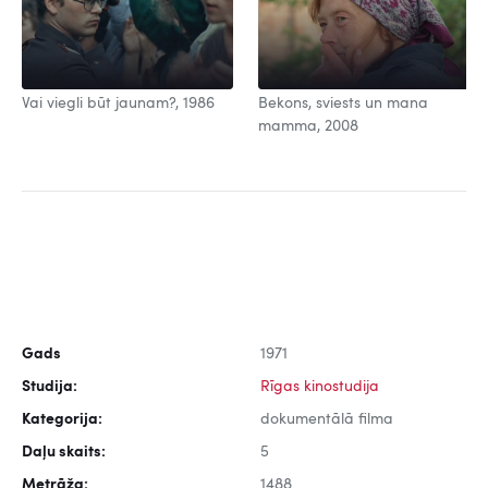
Vai viegli būt jaunam?, 1986
Bekons, sviests un mana
mamma, 2008
Gads
1971
Studija:
Rīgas kinostudija
Kategorija:
dokumentālā filma
Daļu skaits:
5
Metrāža:
1488