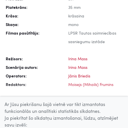
Platekrāns:
35 mm
Krāsa:
krāsaina
Skaņa:
mono
Filmas pasūtītājs:
LPSR Tautas saimniecības
sasniegumu izstāde
Režisors:
Irina Mass
Scenārija autors:
Irina Mass
Operators:
Jānis Briedis
Redaktors:
Moisejs (Mihails) Frumins
Ar Jūsu piekrišanu šajā vietnē var tikt izmantotas
funkcionālās un analītiski statistikās sīkdatnes.
Ja piekrītat šo sīkdatņu izmantošanai, lūdzu, atzīmējiet
Uz augšu
savu izvēli: