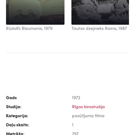
Rūdolfs Blaumanis, 1979
Tautas dzejnieks Rainis, 1987
Gads
1972
Studija:
Rīgas kinostudija
Kategorija:
pasūtījuma filma
Daļu skaits:
1
Metrāža:
297