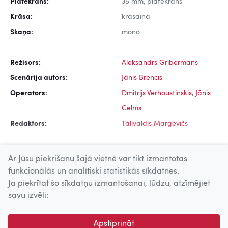
Platekrāns:
35 mm, platekrāns
Krāsa:
krāsaina
Skaņa:
mono
Režisors:
Aleksandrs Gribermans
Scenārija autors:
Jānis Brencis
Operators:
Dmitrijs Verhoustinskis
,
Jānis
Celms
Redaktors:
Tālivaldis Margēvičs
Ar Jūsu piekrišanu šajā vietnē var tikt izmantotas
funkcionālās un analītiski statistikās sīkdatnes.
Ja piekrītat šo sīkdatņu izmantošanai, lūdzu, atzīmējiet
Uz augšu
savu izvēli:
© 2026 Nacionālais Kino centrs, Kultūras informācijas sistēmu
Apstiprināt
centrs. Sadarbības partneris: Latvijas Valsts