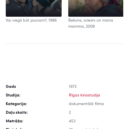
Vai viegli būt jaunam?, 1986
Bekons, sviests un mana
mamma, 2008
Gads
1972
Studija:
Rīgas kinostudija
Kategorija:
dokumentālā filma
Daļu skaits:
2
Metrāža:
453