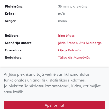
Platekrāns:
35 mm, platekrāns
Krāsa:
m/b
Skaņa:
mono
Režisors:
Irina Mass
Scenārija autors:
Jānis Brencis
,
Atis Skalbergs
Operators:
Oļegs Kotovičs
Redaktors:
Tālivaldis Margēvičs
Ar Jūsu piekrišanu šajā vietnē var tikt izmantotas
funkcionālās un analītiski statistikās sīkdatnes.
Ja piekrītat šo sīkdatņu izmantošanai, lūdzu, atzīmējiet
Uz augšu
savu izvēli:
© 2026 Nacionālais Kino centrs, Kultūras informācijas sistēmu
Apstiprināt
centrs. Sadarbības partneris: Latvijas Valsts