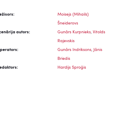
ežisors:
Moisejs (Mihails)
Šneiderovs
cenārija autors:
Gunārs Kurpnieks
,
Vitolds
Rajevskis
perators:
Gunārs Indriksons
,
Jānis
Briedis
edaktors:
Hardijs Sproģis