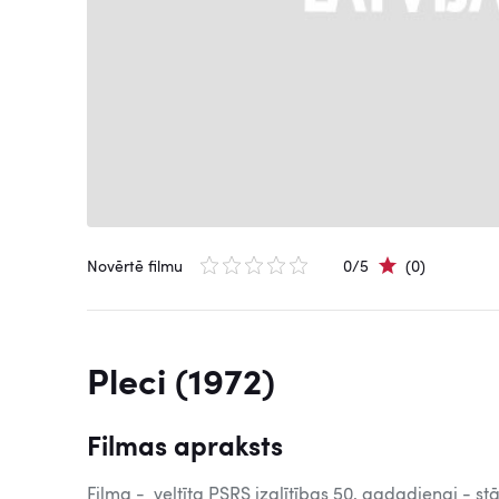
Novērtē filmu
0/5
(0)
Pleci (1972)
Filmas apraksts
Filma - veltīta PSRS izglītības 50. gadadienai - s