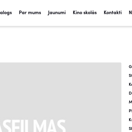
talogs
Par mums
Jaunumi
Kino skolās
Kontakti
N
G
S
K
D
M
P
K
S