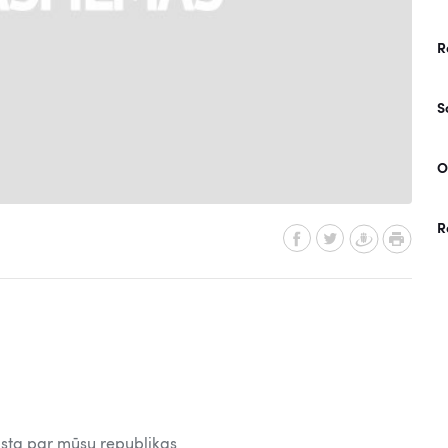
R
S
O
R
tāsta par mūsu republikas