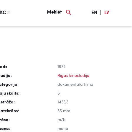
Meklēt
KC
EN
|
LV
ads
1972
tudija:
Rīgas kinostudija
ategorija:
dokumentālā filma
aļu skaits:
5
etrāža:
1433,3
latekrāns:
35 mm
rāsa:
m/b
kaņa:
mono