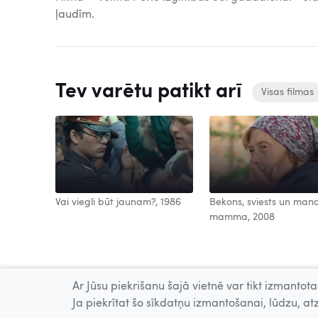
ļaudīm.
Tev varētu patikt arī
Visas filmas
Vai viegli būt jaunam?, 1986
Bekons, sviests un man
mamma, 2008
Ar Jūsu piekrišanu šajā vietnē var tikt izmantotas
Ja piekrītat šo sīkdatņu izmantošanai, lūdzu, atz