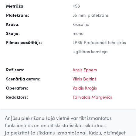
Metrāža:
458
Platekrāns:
35 mm, platekrāns
Krāsa:
krāsaina
Skaņa:
mono
Filmas pasūtītājs:
LPSR Profesionāli tehniskās
izglītības komiteja
Režisors:
Ansis Epners
Scenārija autors:
Vilnis Baltiņš
Operators:
Valdis Kroģis
Redaktors:
Tālivaldis Margēvičs
Ar Jūsu piekrišanu šajā vietnē var tikt izmantotas
funkcionālās un analītiski statistikās sīkdatnes.
Ja piekrītat šo sīkdatņu izmantošanai, lūdzu, atzīmējiet
Uz augšu