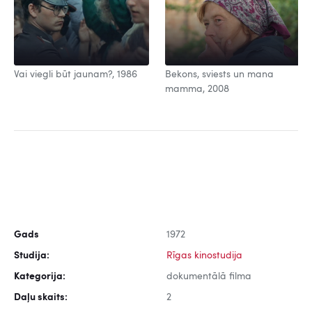
Vai viegli būt jaunam?, 1986
Bekons, sviests un mana
mamma, 2008
Gads
1972
Studija:
Rīgas kinostudija
Kategorija:
dokumentālā filma
Daļu skaits:
2