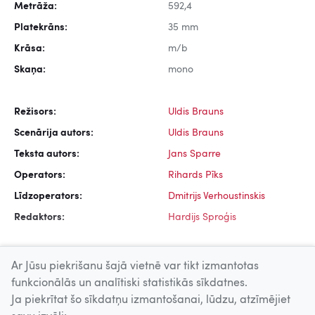
Metrāža:
592,4
Platekrāns:
35 mm
Krāsa:
m/b
Skaņa:
mono
Režisors:
Uldis Brauns
Scenārija autors:
Uldis Brauns
Teksta autors:
Jans Sparre
Operators:
Rihards Pīks
Līdzoperators:
Dmitrijs Verhoustinskis
Redaktors:
Hardijs Sproģis
Ar Jūsu piekrišanu šajā vietnē var tikt izmantotas
funkcionālās un analītiski statistikās sīkdatnes.
Ja piekrītat šo sīkdatņu izmantošanai, lūdzu, atzīmējiet
Uz augšu