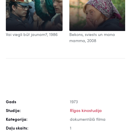
Vai viegli būt jaunam?, 1986
Bekons, sviests un mana
mamma, 2008
Gads
1973
Studija:
Rīgas kinostudija
Kategorija:
dokumentālā filma
Daļu skaits:
1