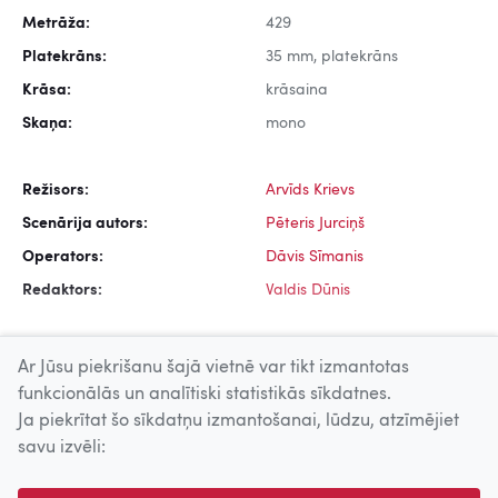
Metrāža:
429
Platekrāns:
35 mm, platekrāns
Krāsa:
krāsaina
Skaņa:
mono
Režisors:
Arvīds Krievs
Scenārija autors:
Pēteris Jurciņš
Operators:
Dāvis Sīmanis
Redaktors:
Valdis Dūnis
Ar Jūsu piekrišanu šajā vietnē var tikt izmantotas
funkcionālās un analītiski statistikās sīkdatnes.
Ja piekrītat šo sīkdatņu izmantošanai, lūdzu, atzīmējiet
Uz augšu
savu izvēli:
© 2026 Nacionālais Kino centrs, Kultūras informācijas sistēmu