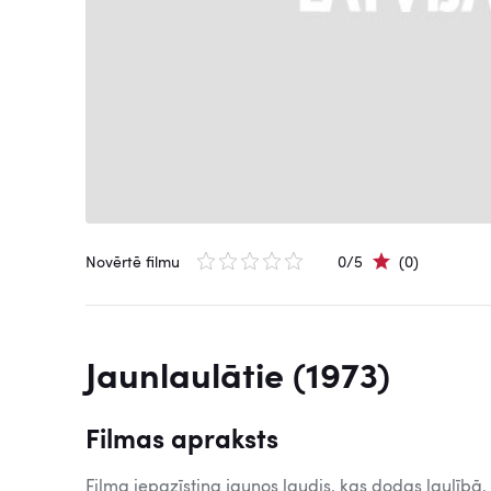
Novērtē filmu
0/5
(0)
Jaunlaulātie (1973)
Filmas apraksts
Filma iepazīstina jaunos ļaudis, kas dodas laulībā