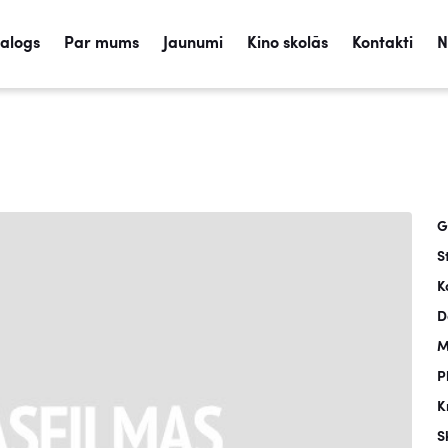
talogs
Par mums
Jaunumi
Kino skolās
Kontakti
N
G
S
K
D
M
P
K
S