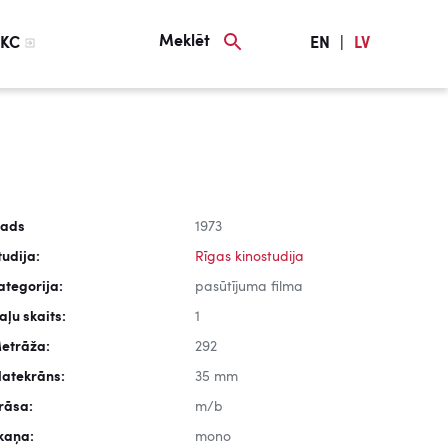
Meklēt
KC
EN
|
LV
ads
1973
tudija:
Rīgas kinostudija
ategorija:
pasūtījuma filma
aļu skaits:
1
etrāža:
292
latekrāns:
35 mm
rāsa:
m/b
kaņa:
mono