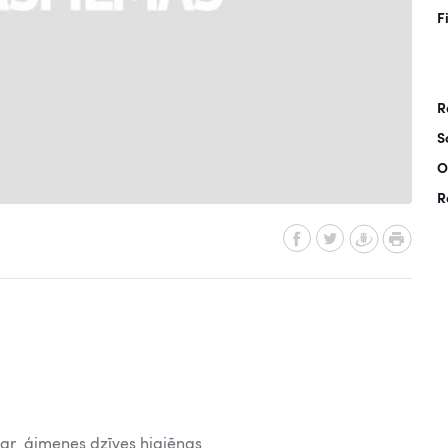
F
R
S
O
R
, ar ģimenes dzīves higiēnas