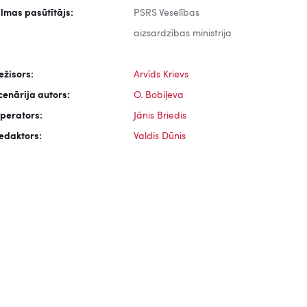
ilmas pasūtītājs:
PSRS Veselības
aizsardzības ministrija
ežisors:
Arvīds Krievs
cenārija autors:
O. Bobiļeva
perators:
Jānis Briedis
edaktors:
Valdis Dūnis