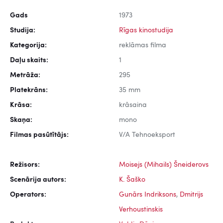
Gads
1973
Studija:
Rīgas kinostudija
Kategorija:
reklāmas filma
Daļu skaits:
1
Metrāža:
295
Platekrāns:
35 mm
Krāsa:
krāsaina
Skaņa:
mono
Filmas pasūtītājs:
V/A Tehnoeksport
Režisors:
Moisejs (Mihails) Šneiderovs
Scenārija autors:
K. Šaško
Operators:
Gunārs Indriksons
,
Dmitrijs
Verhoustinskis