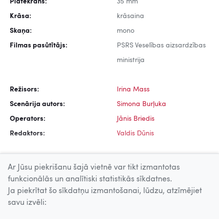
Platekrāns:
35 mm
Krāsa:
krāsaina
Skaņa:
mono
Filmas pasūtītājs:
PSRS Veselības aizsardzības
ministrija
Režisors:
Irina Mass
Scenārija autors:
Simona Burļuka
Operators:
Jānis Briedis
Redaktors:
Valdis Dūnis
Ar Jūsu piekrišanu šajā vietnē var tikt izmantotas
funkcionālās un analītiski statistikās sīkdatnes.
Ja piekrītat šo sīkdatņu izmantošanai, lūdzu, atzīmējiet
Uz augšu
savu izvēli: