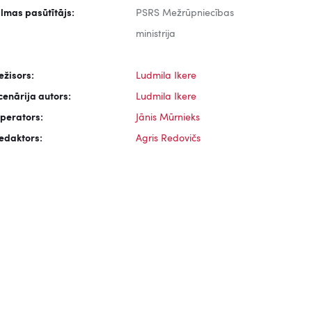
ilmas pasūtītājs:
PSRS Mežrūpniecības
ministrija
ežisors:
Ludmila Ikere
cenārija autors:
Ludmila Ikere
perators:
Jānis Mūrnieks
edaktors:
Agris Redovičs