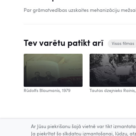
Par grāmatvedības uzskaites mehanizāciju mežsai
Tev varētu patikt arī
Visas filmas
Rūdolfs Blaumanis, 1979
Tautas dzejnieks Rainis,
Ar Jūsu piekrišanu šajā vietnē var tikt izmantotas
Ja piekrītat šo sīkdatņu izmantošanai, lūdzu, atz