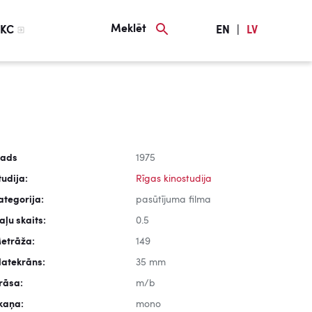
Meklēt
KC
EN
|
LV
ads
1975
tudija:
Rīgas kinostudija
ategorija:
pasūtījuma filma
aļu skaits:
0.5
etrāža:
149
latekrāns:
35 mm
rāsa:
m/b
kaņa:
mono