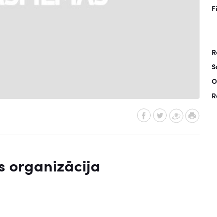
F
R
S
O
R
 organizācija