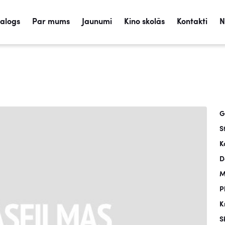
talogs
Par mums
Jaunumi
Kino skolās
Kontakti
N
G
S
K
D
M
P
K
S