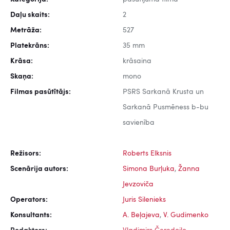
Daļu skaits:
2
Metrāža:
527
Platekrāns:
35 mm
Krāsa:
krāsaina
Skaņa:
mono
Filmas pasūtītājs:
PSRS Sarkanā Krusta un
Sarkanā Pusmēness b-bu
savienība
Režisors:
Roberts Elksnis
Scenārija autors:
Simona Burļuka
,
Žanna
Jevzoviča
Operators:
Juris Silenieks
Konsultants:
A. Beļajeva
,
V. Gudimenko