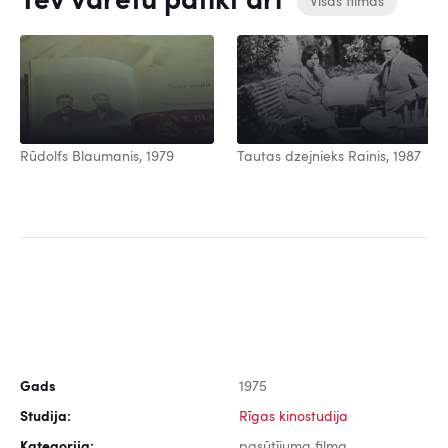
Tev varētu patikt arī
Visas filmas
Rūdolfs Blaumanis, 1979
Tautas dzejnieks Rainis, 1987
Gads
1975
Studija:
Rīgas kinostudija
Kategorija:
pasūtījuma filma