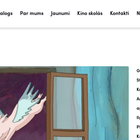
talogs
Par mums
Jaunumi
Kino skolās
Kontakti
N
G
S
K
A
a
I
P
K