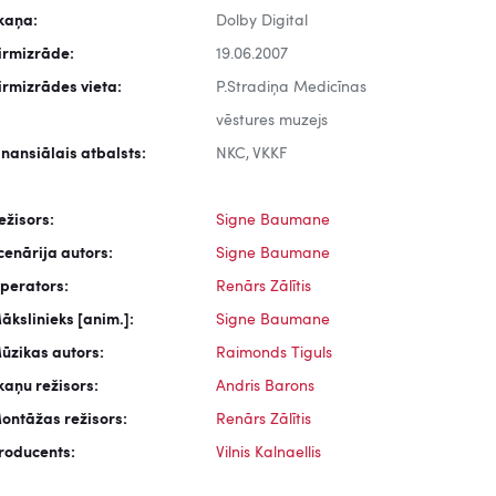
kaņa:
Dolby Digital
irmizrāde:
19.06.2007
irmizrādes vieta:
P.Stradiņa Medicīnas
vēstures muzejs
inansiālais atbalsts:
NKC, VKKF
ežisors:
Signe Baumane
cenārija autors:
Signe Baumane
perators:
Renārs Zālītis
ākslinieks [anim.]:
Signe Baumane
ūzikas autors:
Raimonds Tiguls
kaņu režisors:
Andris Barons
ontāžas režisors:
Renārs Zālītis
roducents:
Vilnis Kalnaellis