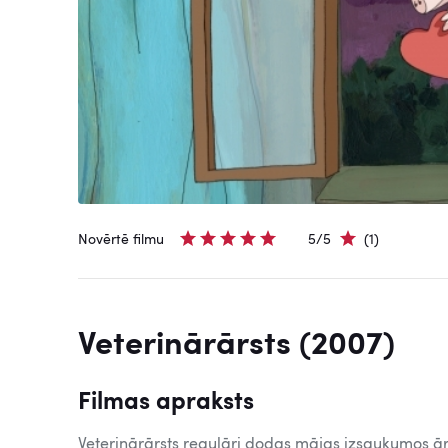
Novērtē filmu
5/5
(1)
Veterinārārsts (2007)
Filmas apraksts
Veterinārārsts regulāri dodas mājas izsaukumos ār