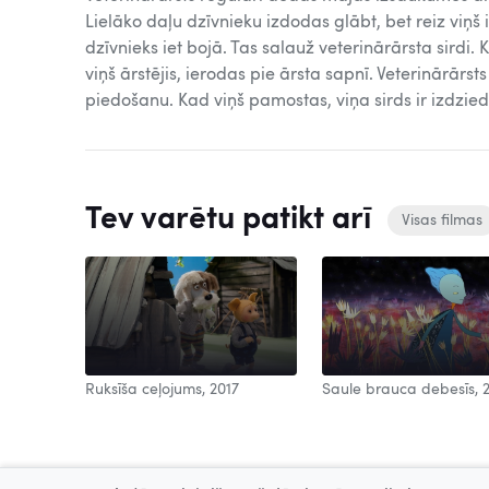
Lielāko daļu dzīvnieku izdodas glābt, bet reiz viņš
dzīvnieks iet bojā. Tas salauž veterinārārsta sirdi. 
viņš ārstējis, ierodas pie ārsta sapnī. Veterinārārs
piedošanu. Kad viņš pamostas, viņa sirds ir izdzied
Tev varētu patikt arī
Visas filmas
Ruksīša ceļojums, 2017
Saule brauca debesīs, 