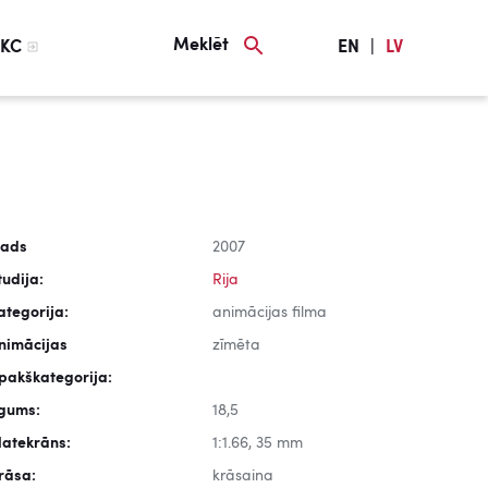
Meklēt
KC
EN
|
LV
ads
2007
tudija:
Rija
ategorija:
animācijas filma
nimācijas
zīmēta
pakškategorija:
lgums:
18,5
latekrāns:
1:1.66, 35 mm
rāsa:
krāsaina