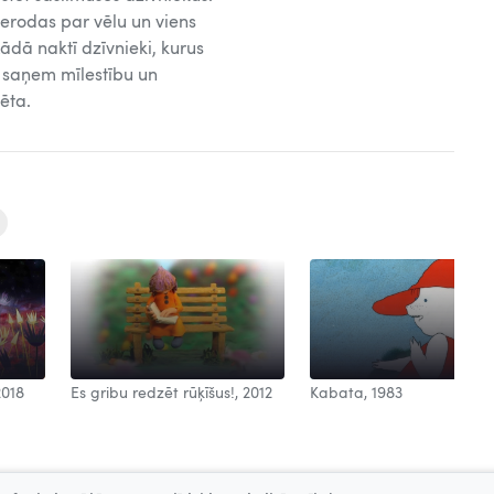
 ierodas par vēlu un viens
Kādā naktī dzīvnieki, kurus
ts saņem mīlestību un
ēta.
2018
Es gribu redzēt rūķīšus!, 2012
Kabata, 1983