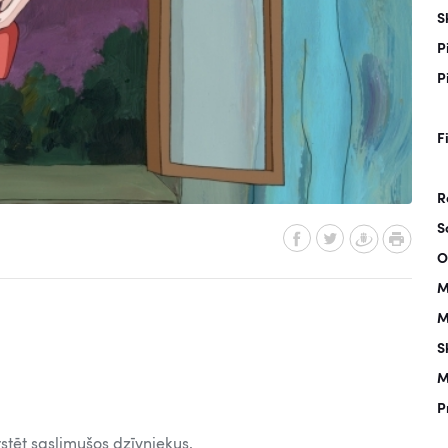
S
P
P
F
R
S
O
M
M
S
M
P
stēt saslimušos dzīvniekus.