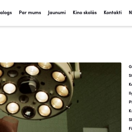
talogs
Par mums
Jaunumi
Kino skolās
Kontakti
N
G
S
K
I
P
K
S
F