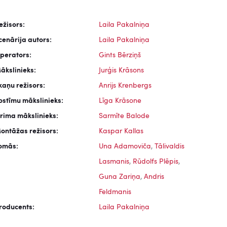
ežisors:
Laila Pakalniņa
cenārija autors:
Laila Pakalniņa
perators:
Gints Bērziņš
ākslinieks:
Jurģis Krāsons
kaņu režisors:
Anrijs Krenbergs
ostīmu mākslinieks:
Līga Krāsone
rima mākslinieks:
Sarmīte Balode
ontāžas režisors:
Kaspar Kallas
omās:
Una Adamoviča
,
Tālivaldis
Lasmanis
,
Rūdolfs Plēpis
,
Guna Zariņa
,
Andris
Feldmanis
roducents:
Laila Pakalniņa