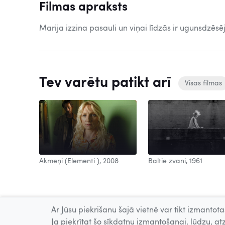
Filmas apraksts
Marija izzina pasauli un viņai līdzās ir ugunsdzēsēj
Tev varētu patikt arī
Visas filmas
Baltie zvani, 1961
2008
Akmeņi (Elementi ), 2008
Ar Jūsu piekrišanu šajā vietnē var tikt izmantotas
Ja piekrītat šo sīkdatņu izmantošanai, lūdzu, atz