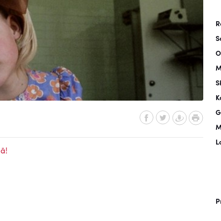
R
S
O
M
S
K
G
M
L
ā!
P