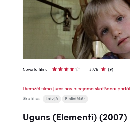
Novērtē filmu
3.7/5
(9)
Diemžēl filma Jums nav pieejama skatīšanai portāl
Skatīties:
Latvijā
Bibliotēkās
Uguns (Elementi) (2007)