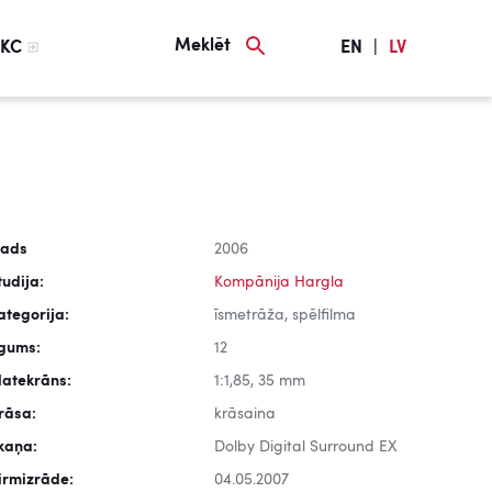
Meklēt
KC
EN
|
LV
ads
2006
tudija:
Kompānija Hargla
ategorija:
īsmetrāža, spēlfilma
lgums:
12
latekrāns:
1:1,85, 35 mm
rāsa:
krāsaina
kaņa:
Dolby Digital Surround EX
irmizrāde:
04.05.2007