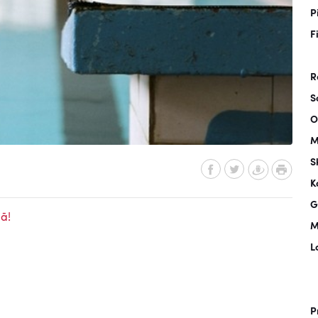
P
F
R
S
O
M
S
K
G
ā!
M
L
P