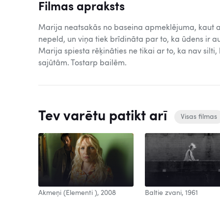
Filmas apraksts
Marija neatsakās no baseina apmeklējuma, kaut arī
nepeld, un viņa tiek brīdināta par to, ka ūdens ir a
Marija spiesta rēķināties ne tikai ar to, ka nav silti
sajūtām. Tostarp bailēm.
Tev varētu patikt arī
Visas filmas
Baltie zvani, 1961
2008
Akmeņi (Elementi ), 2008