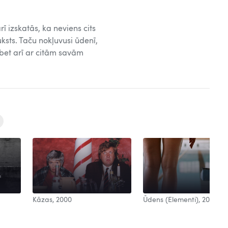
 izskatās, ka neviens cits
uksts. Taču nokļuvusi ūdenī,
, bet arī ar citām savām
Kāzas, 2000
Ūdens (Elementi), 2006