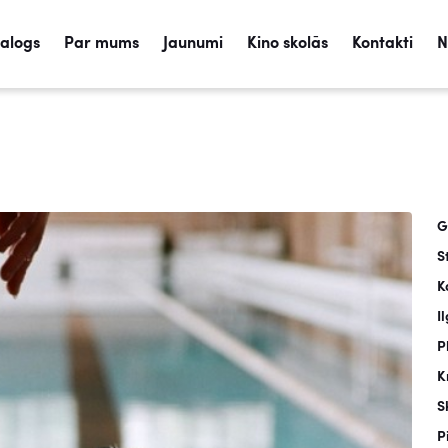
talogs
Par mums
Jaunumi
Kino skolās
Kontakti
N
G
S
K
I
P
K
S
P