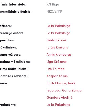
irmizrādes vieta:
k/t Rīga
inansiālais atbalsts:
NKC, VKKF
ežisors:
Laila Pakalniņa
cenārija autors:
Laila Pakalniņa
perators:
Gints Bērziņš
ākslinieks:
Jurģis Krāsons
kaņu režisors:
Anrijs Krenbergs
ostīmu mākslinieks:
Līga Krāsone
rima mākslinieks:
Ilze Trumpe
ontāžas režisors:
Kaspar Kallas
omās:
Emīls Elnionis
,
Irina
Jegorova
,
Guna Zariņa
,
Gundars Āboliņš
roducents:
Laila Pakalniņa