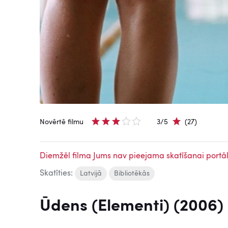
Novērtē filmu
3/5
(27)
Diemžēl filma Jums nav pieejama skatīšanai portāl
Skatīties:
Latvijā
Bibliotēkās
Ūdens (Elementi) (2006)