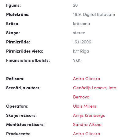
Ilgums:
20
Platekrāns:
16:9, Digital Betacam
Krāsa:
krāsaina
Skaņa:
stereo
Pirmizrāde:
16.11.2006
Pirmizrādes vieta:
k/t Rīga
Finansiālais atbalsts:
VKKF
Režisors:
Antra Cilinska
Scenārija autors:
Genādijs Lomovs
,
Inta
Bernova
Operators:
Uldis Millers
Skaņu režisors:
Anrijs Krenbergs
Montāžas režisors:
Sandra Alksne
Producents:
Antra Cilinska