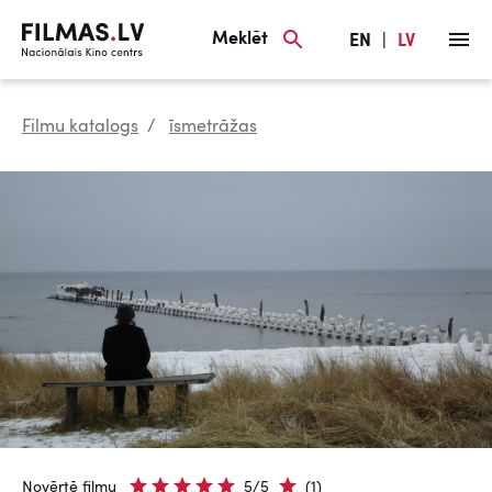
Meklēt
EN
|
LV
Filmu katalogs
īsmetrāžas
Novērtē filmu
5/5
(1)