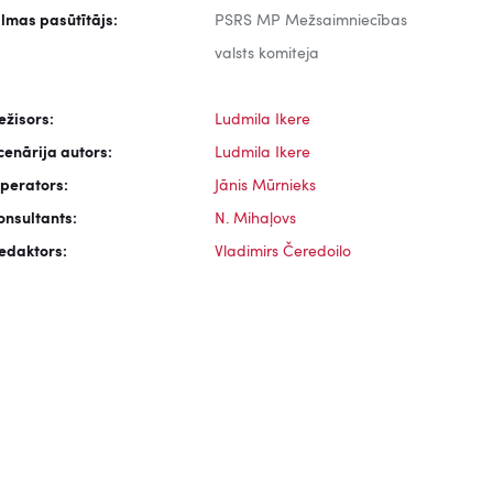
ilmas pasūtītājs:
PSRS MP Mežsaimniecības
valsts komiteja
ežisors:
Ludmila Ikere
cenārija autors:
Ludmila Ikere
perators:
Jānis Mūrnieks
onsultants:
N. Mihaļovs
edaktors:
Vladimirs Čeredoilo