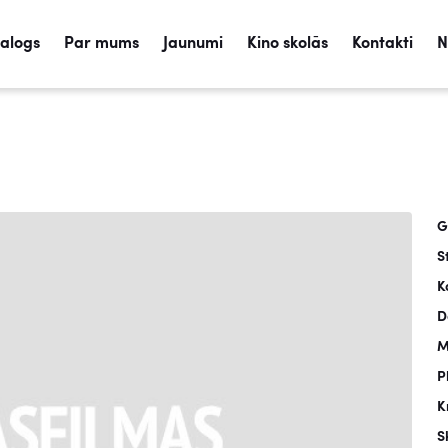
talogs
Par mums
Jaunumi
Kino skolās
Kontakti
N
G
S
K
D
M
P
K
S