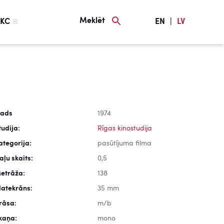
Meklēt
KC
EN
|
LV
ads
1974
tudija:
Rīgas kinostudija
ategorija:
pasūtījuma filma
aļu skaits:
0,5
etrāža:
138
latekrāns:
35 mm
rāsa:
m/b
kaņa:
mono