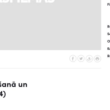
F
R
S
O
K
R
šanā un
4)