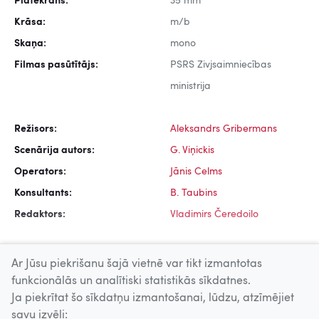
Platekrāns:
35 mm
Krāsa:
m/b
Skaņa:
mono
Filmas pasūtītājs:
PSRS Zivjsaimniecības
ministrija
Režisors:
Aleksandrs Gribermans
Scenārija autors:
G. Viņickis
Operators:
Jānis Celms
Konsultants:
B. Taubins
Redaktors:
Vladimirs Čeredoilo
Ar Jūsu piekrišanu šajā vietnē var tikt izmantotas
funkcionālās un analītiski statistikās sīkdatnes.
Ja piekrītat šo sīkdatņu izmantošanai, lūdzu, atzīmējiet
Uz augšu
savu izvēli: