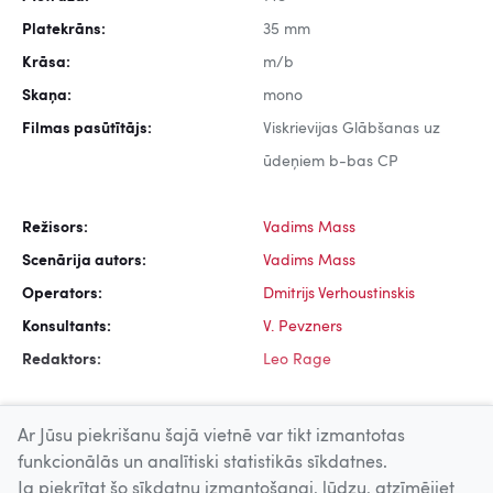
Platekrāns:
35 mm
Krāsa:
m/b
Skaņa:
mono
Filmas pasūtītājs:
Viskrievijas Glābšanas uz
ūdeņiem b-bas CP
Režisors:
Vadims Mass
Scenārija autors:
Vadims Mass
Operators:
Dmitrijs Verhoustinskis
Konsultants:
V. Pevzners
Redaktors:
Leo Rage
Ar Jūsu piekrišanu šajā vietnē var tikt izmantotas
funkcionālās un analītiski statistikās sīkdatnes.
Ja piekrītat šo sīkdatņu izmantošanai, lūdzu, atzīmējiet
Uz augšu