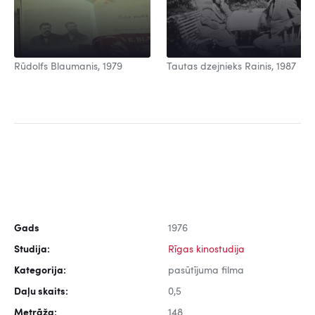
Rūdolfs Blaumanis, 1979
Tautas dzejnieks Rainis, 1987
Gads
1976
Studija:
Rīgas kinostudija
Kategorija:
pasūtījuma filma
Daļu skaits:
0,5
Metrāža:
148