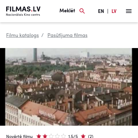
Meklēt
EN
|
LV
Filmu katalogs
Pasūtījuma filmas
Novērtē filmu
1.5/5
(2)