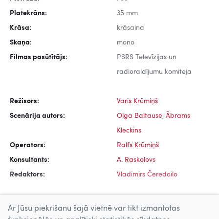
Platekrāns:
35 mm
Krāsa:
krāsaina
Skaņa:
mono
Filmas pasūtītājs:
PSRS Televīzijas un
radioraidījumu komiteja
Režisors:
Varis Krūmiņš
Scenārija autors:
Olga Baltause
,
Ābrams
Kleckins
Operators:
Ralfs Krūmiņš
Konsultants:
A. Raskolovs
Redaktors:
Vladimirs Čeredoilo
Ar Jūsu piekrišanu šajā vietnē var tikt izmantotas