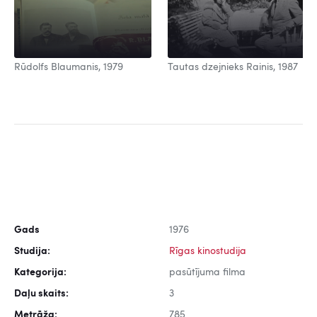
Rūdolfs Blaumanis, 1979
Tautas dzejnieks Rainis, 1987
Gads
1976
Studija:
Rīgas kinostudija
Kategorija:
pasūtījuma filma
Daļu skaits:
3
Metrāža:
785