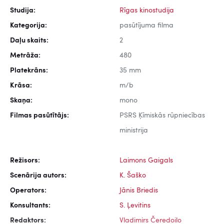
Studija:
Rīgas kinostudija
Kategorija:
pasūtījuma filma
Daļu skaits:
2
Metrāža:
480
Platekrāns:
35 mm
Krāsa:
m/b
Skaņa:
mono
Filmas pasūtītājs:
PSRS Ķīmiskās rūpniecības
ministrija
Režisors:
Laimons Gaigals
Scenārija autors:
K. Šaško
Operators:
Jānis Briedis
Konsultants:
S. Ļevitins
Redaktors:
Vladimirs Čeredoilo