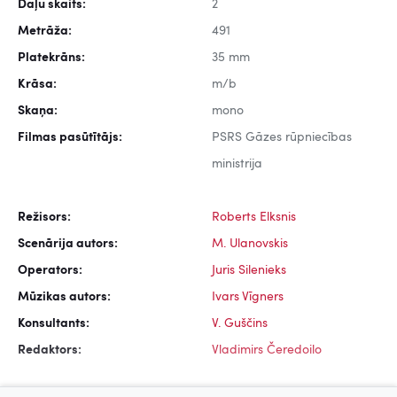
Daļu skaits:
2
Metrāža:
491
Platekrāns:
35 mm
Krāsa:
m/b
Skaņa:
mono
Filmas pasūtītājs:
PSRS Gāzes rūpniecības
ministrija
Režisors:
Roberts Elksnis
Scenārija autors:
M. Ulanovskis
Operators:
Juris Silenieks
Mūzikas autors:
Ivars Vīgners
Konsultants:
V. Guščins
Redaktors:
Vladimirs Čeredoilo