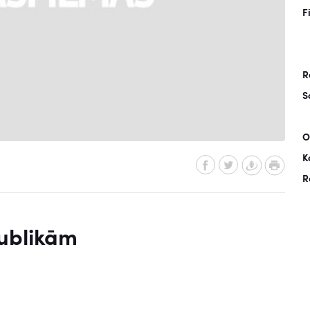
F
R
S
O
K
R
publikām