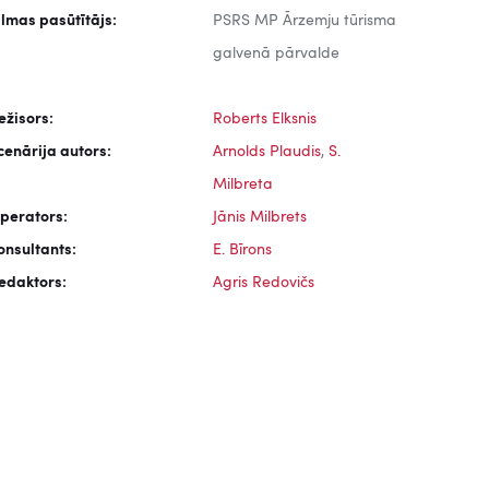
ilmas pasūtītājs:
PSRS MP Ārzemju tūrisma
galvenā pārvalde
ežisors:
Roberts Elksnis
cenārija autors:
Arnolds Plaudis
,
S.
Milbreta
perators:
Jānis Milbrets
onsultants:
E. Bīrons
edaktors:
Agris Redovičs