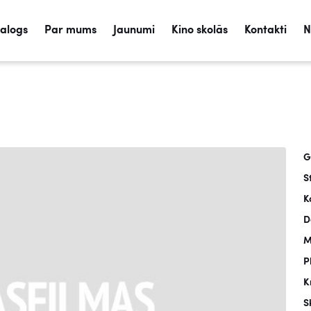
talogs
Par mums
Jaunumi
Kino skolās
Kontakti
N
G
S
K
D
M
P
K
S