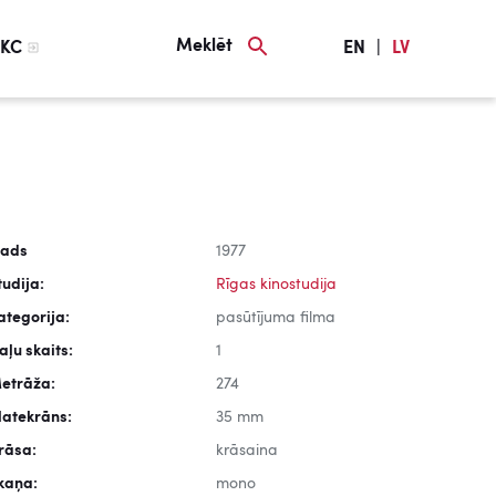
Meklēt
KC
EN
|
LV
ads
1977
tudija:
Rīgas kinostudija
ategorija:
pasūtījuma filma
aļu skaits:
1
etrāža:
274
latekrāns:
35 mm
rāsa:
krāsaina
kaņa:
mono