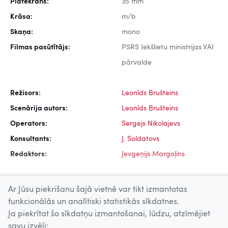
Platekrāns:
35 mm
Krāsa:
m/b
Skaņa:
mono
Filmas pasūtītājs:
PSRS Iekšlietu ministrijas VAI
pārvalde
Režisors:
Leonīds Brušteins
Scenārija autors:
Leonīds Brušteins
Operators:
Sergejs Nikolajevs
Konsultants:
J. Soldatovs
Redaktors:
Jevgeņijs Margoļins
Ar Jūsu piekrišanu šajā vietnē var tikt izmantotas
funkcionālās un analītiski statistikās sīkdatnes.
Ja piekrītat šo sīkdatņu izmantošanai, lūdzu, atzīmējiet
Uz augšu
savu izvēli: