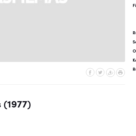
F
R
S
O
K
R
 (1977)