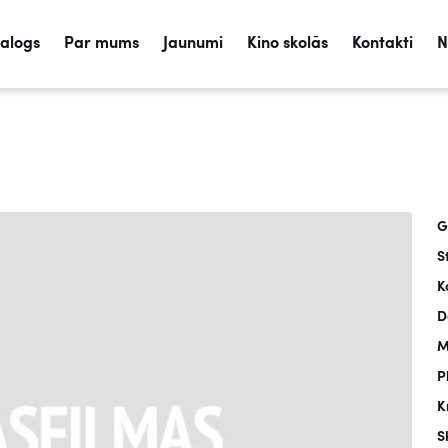
talogs
Par mums
Jaunumi
Kino skolās
Kontakti
N
G
S
K
D
M
P
K
S