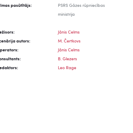
ilmas pasūtītājs:
PSRS Gāzes rūpniecības
ministrija
ežisors:
Jānis Celms
cenārija autors:
M. Čertkovs
perators:
Jānis Celms
onsultants:
B. Glezers
edaktors:
Leo Rage