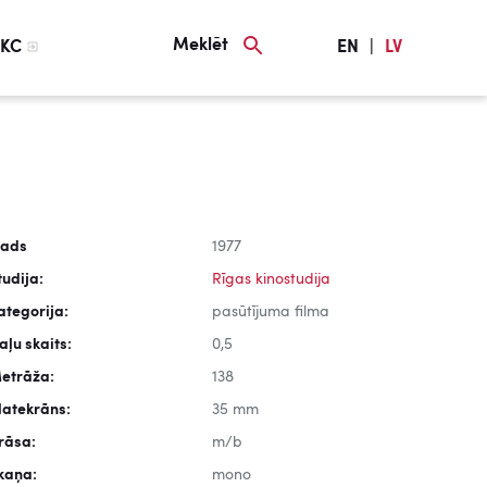
Meklēt
KC
EN
|
LV
ads
1977
tudija:
Rīgas kinostudija
ategorija:
pasūtījuma filma
aļu skaits:
0,5
etrāža:
138
latekrāns:
35 mm
rāsa:
m/b
kaņa:
mono