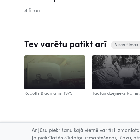
4.filma.
Tev varētu patikt arī
Visas filmas
Rūdolfs Blaumanis, 1979
Tautas dzejnieks Rainis,
Ar Jūsu piekrišanu šajā vietnē var tikt izmantotas
Ja piekrītat šo sīkdatņu izmantošanai, lūdzu, atz