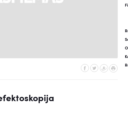
F
R
S
O
K
R
fektoskopija