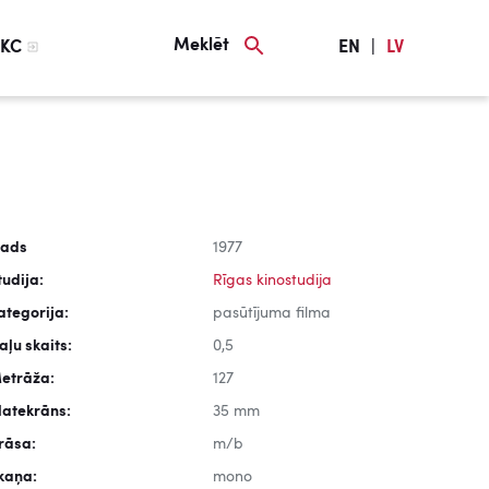
Meklēt
KC
EN
|
LV
ads
1977
tudija:
Rīgas kinostudija
ategorija:
pasūtījuma filma
aļu skaits:
0,5
etrāža:
127
latekrāns:
35 mm
rāsa:
m/b
kaņa:
mono