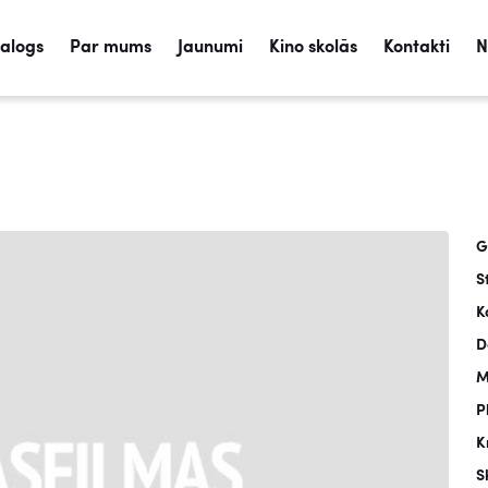
talogs
Par mums
Jaunumi
Kino skolās
Kontakti
N
G
S
K
D
M
P
K
S