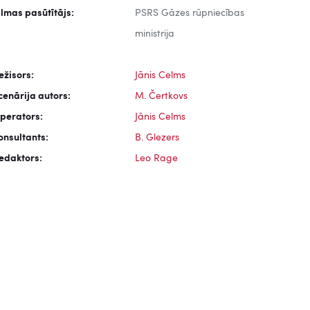
ilmas pasūtītājs:
PSRS Gāzes rūpniecības
ministrija
ežisors:
Jānis Celms
cenārija autors:
M. Čertkovs
perators:
Jānis Celms
onsultants:
B. Glezers
edaktors:
Leo Rage