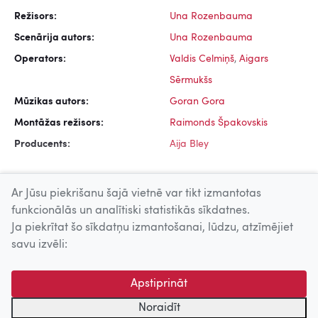
Režisors:
Una Rozenbauma
Scenārija autors:
Una Rozenbauma
Operators:
Valdis Celmiņš
,
Aigars
Sērmukšs
Mūzikas autors:
Goran Gora
Montāžas režisors:
Raimonds Špakovskis
Producents:
Aija Bley
Ar Jūsu piekrišanu šajā vietnē var tikt izmantotas
funkcionālās un analītiski statistikās sīkdatnes.
Ja piekrītat šo sīkdatņu izmantošanai, lūdzu, atzīmējiet
Uz augšu
savu izvēli:
© 2026 Nacionālais Kino centrs, Kultūras informācijas sistēmu
Apstiprināt
centrs. Sadarbības partneris: Latvijas Valsts
kinofotofonodokumentu arhīvs.
Noraidīt