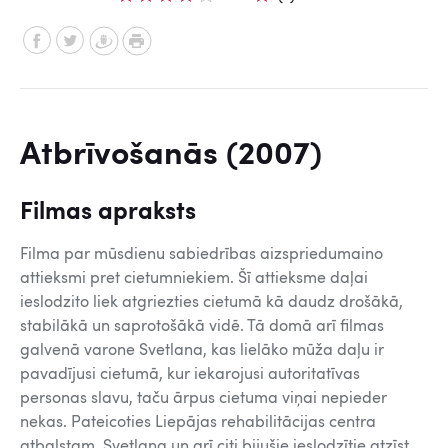
Atbrīvošanās (2007)
Filmas apraksts
Filma par mūsdienu sabiedrības aizspriedumaino
attieksmi pret cietumniekiem. Šī attieksme daļai
ieslodzito liek atgriezties cietumā kā daudz drošākā,
stabilākā un saprotošākā vidē. Tā domā arī filmas
galvenā varone Svetlana, kas lielāko mūža daļu ir
pavadījusi cietumā, kur iekarojusi autoritatīvas
personas slavu, taču ārpus cietuma viņai nepieder
nekas. Pateicoties Liepājas rehabilitācijas centra
atbalstam, Svetlana un arī citi bijušie ieslodzītie atzīst,