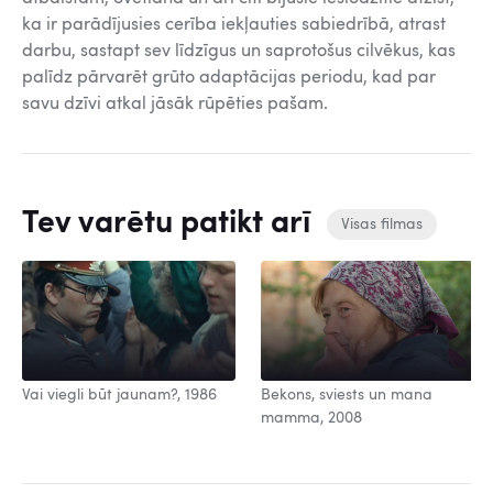
ka ir parādījusies cerība iekļauties sabiedrībā, atrast
darbu, sastapt sev līdzīgus un saprotošus cilvēkus, kas
palīdz pārvarēt grūto adaptācijas periodu, kad par
savu dzīvi atkal jāsāk rūpēties pašam.
Tev varētu patikt arī
Visas filmas
Vai viegli būt jaunam?, 1986
Bekons, sviests un mana
mamma, 2008