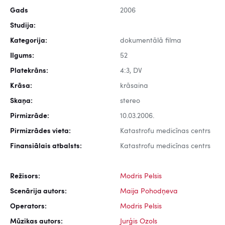
Gads
2006
Studija:
Kategorija:
dokumentālā filma
Ilgums:
52
Platekrāns:
4:3, DV
Krāsa:
krāsaina
Skaņa:
stereo
Pirmizrāde:
10.03.2006.
Pirmizrādes vieta:
Katastrofu medicīnas centrs
Finansiālais atbalsts:
Katastrofu medicīnas centrs
Režisors:
Modris Pelsis
Scenārija autors:
Maija Pohodņeva
Operators:
Modris Pelsis
Mūzikas autors:
Jurģis Ozols