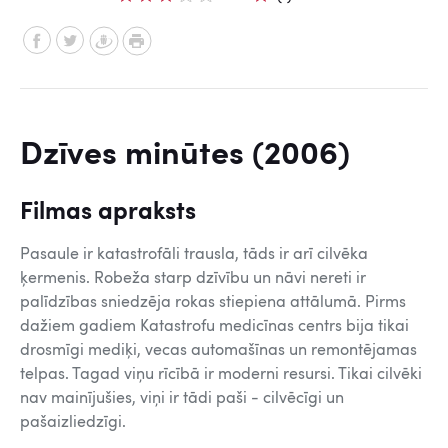
Dzīves minūtes (2006)
Filmas apraksts
Pasaule ir katastrofāli trausla, tāds ir arī cilvēka
ķermenis. Robeža starp dzīvību un nāvi nereti ir
palīdzības sniedzēja rokas stiepiena attālumā. Pirms
dažiem gadiem Katastrofu medicīnas centrs bija tikai
drosmīgi mediķi, vecas automašīnas un remontējamas
telpas. Tagad viņu rīcībā ir moderni resursi. Tikai cilvēki
nav mainījušies, viņi ir tādi paši - cilvēcīgi un
pašaizliedzīgi.