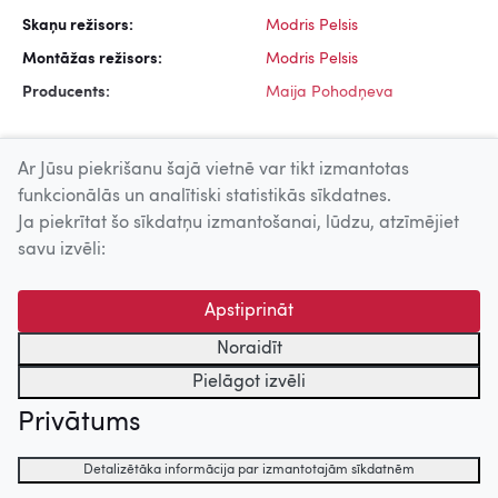
Skaņu režisors:
Modris Pelsis
Montāžas režisors:
Modris Pelsis
Producents:
Maija Pohodņeva
Ar Jūsu piekrišanu šajā vietnē var tikt izmantotas
funkcionālās un analītiski statistikās sīkdatnes.
Ja piekrītat šo sīkdatņu izmantošanai, lūdzu, atzīmējiet
Uz augšu
savu izvēli:
© 2026 Nacionālais Kino centrs, Kultūras informācijas sistēmu
Apstiprināt
centrs. Sadarbības partneris: Latvijas Valsts
kinofotofonodokumentu arhīvs.
Noraidīt
Pielāgot izvēli
Privātums
Detalizētāka informācija par izmantotajām sīkdatnēm