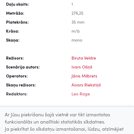
Daļu skaits:
1
Metrāža:
276,25
Platekrāns:
35 mm
Krāsa:
m/b
Skaņa:
mono
Režisors:
Biruta Veldre
Scenārija autors:
Ivars Ošiņš
Operators:
Jānis Milbrets
Skaņu režisors:
Aivars Riekstiņš
Redaktors:
Leo Rage
Ar Jūsu piekrišanu šajā vietnē var tikt izmantotas
funkcionālās un analītiski statistikās sīkdatnes.
Ja piekrītat šo sīkdatņu izmantošanai, lūdzu, atzīmējiet
Uz augšu