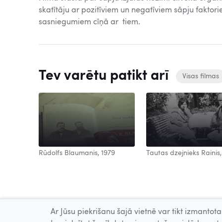
skatītāju ar pozitīviem un negatīviem sāpju faktor
sasniegumiem cīņā ar tiem.
Tev varētu patikt arī
Visas filmas
Rūdolfs Blaumanis, 1979
Tautas dzejnieks Rainis,
Ar Jūsu piekrišanu šajā vietnē var tikt izmantotas