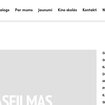
talogs
Par mums
Jaunumi
Kino skolās
Kontakti
N
G
S
K
D
M
P
K
S