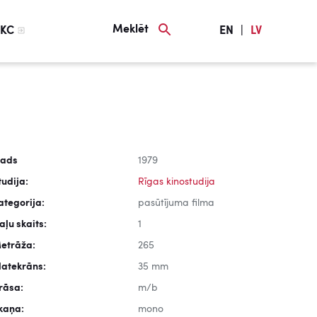
Meklēt
KC
EN
|
LV
ads
1979
tudija:
Rīgas kinostudija
ategorija:
pasūtījuma filma
aļu skaits:
1
etrāža:
265
latekrāns:
35 mm
rāsa:
m/b
kaņa:
mono