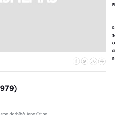
F
R
S
O
S
R
1979)
nisma darbībā, iepazīstina