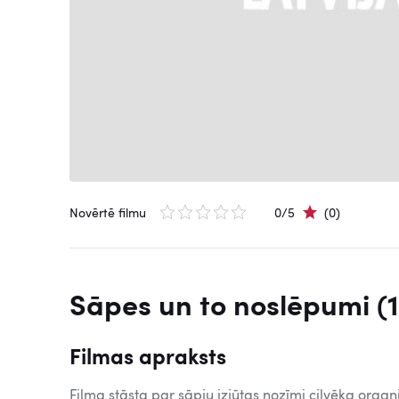
Novērtē filmu
0/5
(0)
Sāpes un to noslēpumi (
Filmas apraksts
Filma stāsta par sāpju izjūtas nozīmi cilvēka orga