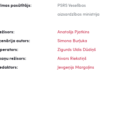
ilmas pasūtītājs:
PSRS Veselības
aizsardzības ministrija
ežisors:
Anatolijs Pjatkins
cenārija autors:
Simona Burļuka
perators:
Zigurds Uldis Dūdiņš
kaņu režisors:
Aivars Riekstiņš
edaktors:
Jevgeņijs Margoļins