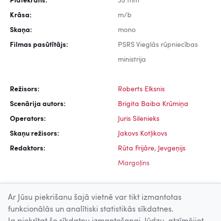
Platekrāns:
35 mm
Krāsa:
m/b
Skaņa:
mono
Filmas pasūtītājs:
PSRS Vieglās rūpniecības
ministrija
Režisors:
Roberts Elksnis
Scenārija autors:
Brigita Baiba Krūmiņa
Operators:
Juris Silenieks
Skaņu režisors:
Jakovs Kotļikovs
Redaktors:
Rūta Frijāre
,
Jevgeņijs
Margoļins
Ar Jūsu piekrišanu šajā vietnē var tikt izmantotas
funkcionālās un analītiski statistikās sīkdatnes.