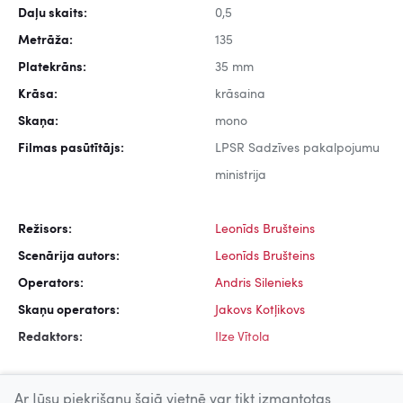
Daļu skaits:
0,5
Metrāža:
135
Platekrāns:
35 mm
Krāsa:
krāsaina
Skaņa:
mono
Filmas pasūtītājs:
LPSR Sadzīves pakalpojumu
ministrija
Režisors:
Leonīds Brušteins
Scenārija autors:
Leonīds Brušteins
Operators:
Andris Silenieks
Skaņu operators:
Jakovs Kotļikovs
Redaktors:
Ilze Vītola
Ar Jūsu piekrišanu šajā vietnē var tikt izmantotas