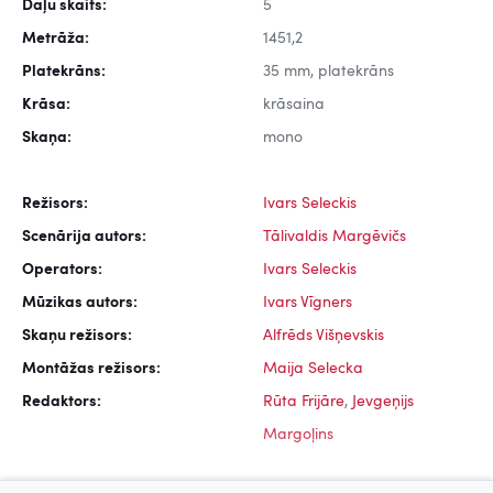
Daļu skaits:
5
Metrāža:
1451,2
Platekrāns:
35 mm, platekrāns
Krāsa:
krāsaina
Skaņa:
mono
Režisors:
Ivars Seleckis
Scenārija autors:
Tālivaldis Margēvičs
Operators:
Ivars Seleckis
Mūzikas autors:
Ivars Vīgners
Skaņu režisors:
Alfrēds Višņevskis
Montāžas režisors:
Maija Selecka
Redaktors:
Rūta Frijāre
,
Jevgeņijs
Margoļins