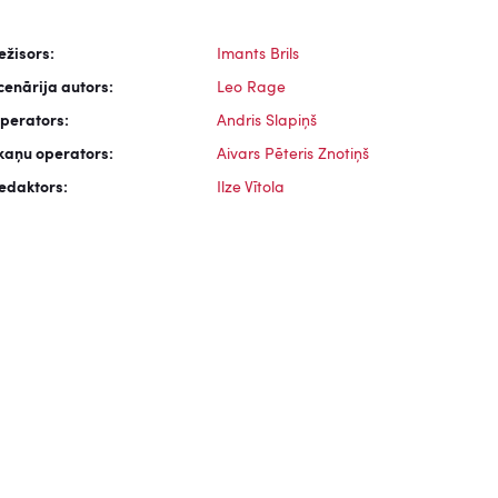
ežisors:
Imants Brils
cenārija autors:
Leo Rage
perators:
Andris Slapiņš
kaņu operators:
Aivars Pēteris Znotiņš
edaktors:
Ilze Vītola