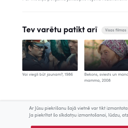
Tev varētu patikt arī
Visas filmas
Vai viegli būt jaunam?, 1986
Bekons, sviests un man
mamma, 2008
Ar Jūsu piekrišanu šajā vietnē var tikt izmantotas
Ja piekrītat šo sīkdatņu izmantošanai, lūdzu, atz