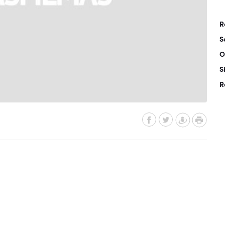
R
S
O
S
R