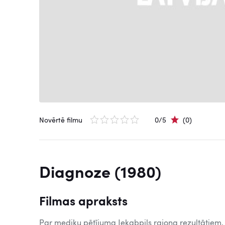
Novērtē filmu
0/5
(0)
Diagnoze (1980)
Filmas apraksts
Par mediķu pētījuma Jekabpils rajona rezultātiem.