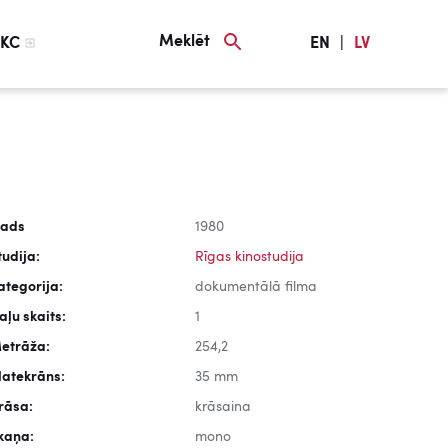
Meklēt
KC
EN
|
LV
ads
1980
tudija:
Rīgas kinostudija
ategorija:
dokumentālā filma
aļu skaits:
1
etrāža:
254,2
latekrāns:
35 mm
rāsa:
krāsaina
kaņa:
mono