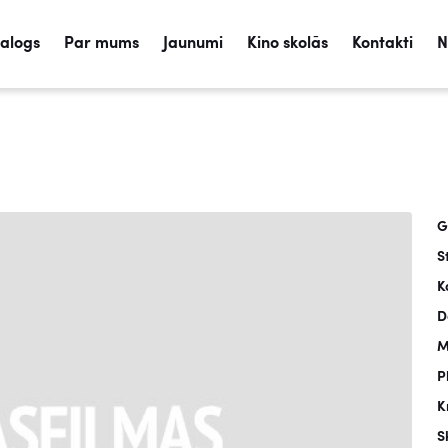
talogs
Par mums
Jaunumi
Kino skolās
Kontakti
N
G
S
K
D
M
P
K
S