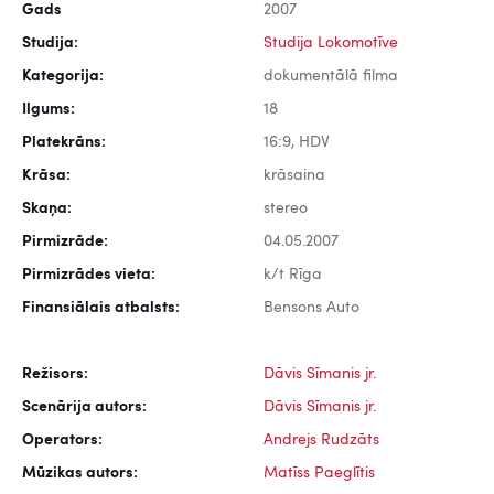
Gads
2007
Studija:
Studija Lokomotīve
Kategorija:
dokumentālā filma
Ilgums:
18
Platekrāns:
16:9, HDV
Krāsa:
krāsaina
Skaņa:
stereo
Pirmizrāde:
04.05.2007
Pirmizrādes vieta:
k/t Rīga
Finansiālais atbalsts:
Bensons Auto
Režisors:
Dāvis Sīmanis jr.
Scenārija autors:
Dāvis Sīmanis jr.
Operators:
Andrejs Rudzāts
Mūzikas autors:
Matīss Paeglītis