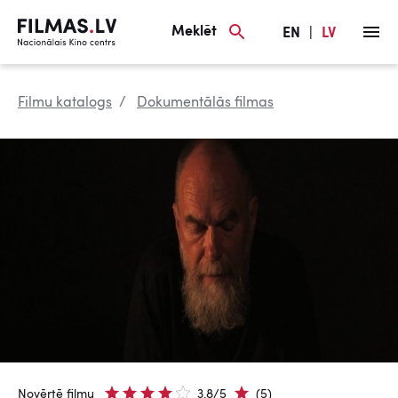
Meklēt
EN
|
LV
Filmu katalogs
Dokumentālās filmas
Novērtē filmu
3.8/5
(5)