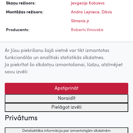
Skaņu režisors:
Jevgeņijs Kobzevs
Montāžas režisors:
Andra Lejniece
,
Dāvis
Sīmanis jr.
Producents:
Roberts Vinovskis
Ar Jūsu piekrišanu šajā vietnē var tikt izmantotas
funkcionālās un analītiski statistikās sīkdatnes.
Ja piekrītat šo sīkdatņu izmantošanai, lūdzu, atzīmējiet
Uz augšu
savu izvēli:
© 2026 Nacionālais Kino centrs, Kultūras informācijas sistēmu
Apstiprināt
centrs. Sadarbības partneris: Latvijas Valsts
kinofotofonodokumentu arhīvs.
Noraidīt
Pielāgot izvēli
Privātums
Detalizētāka informācija par izmantotajām sīkdatnēm