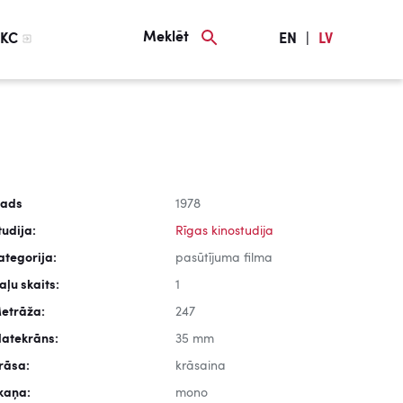
Meklēt
KC
EN
|
LV
ads
1978
tudija:
Rīgas kinostudija
ategorija:
pasūtījuma filma
aļu skaits:
1
etrāža:
247
latekrāns:
35 mm
rāsa:
krāsaina
kaņa:
mono