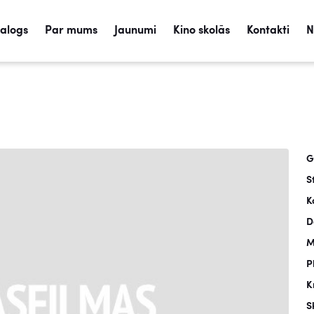
talogs
Par mums
Jaunumi
Kino skolās
Kontakti
N
G
S
K
D
M
P
K
S