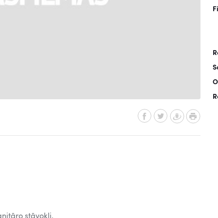
F
R
S
O
R
itāro stāvokli.