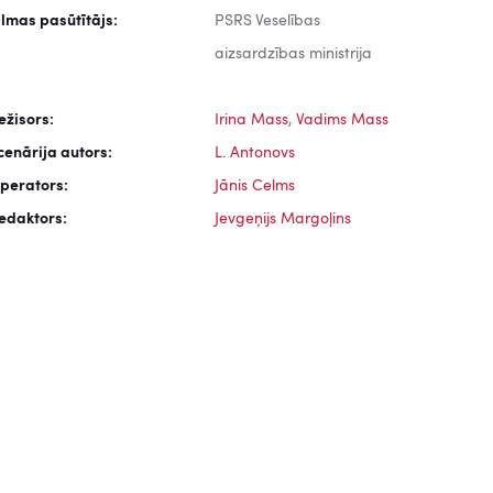
ilmas pasūtītājs:
PSRS Veselības
aizsardzības ministrija
ežisors:
Irina Mass
,
Vadims Mass
cenārija autors:
L. Antonovs
perators:
Jānis Celms
edaktors:
Jevgeņijs Margoļins