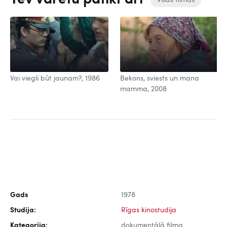
Tev varētu patikt arī
Visas filmas
Vai viegli būt jaunam?, 1986
Bekons, sviests un mana
mamma, 2008
Gads
1978
Studija:
Rīgas kinostudija
Kategorija:
dokumentālā filma