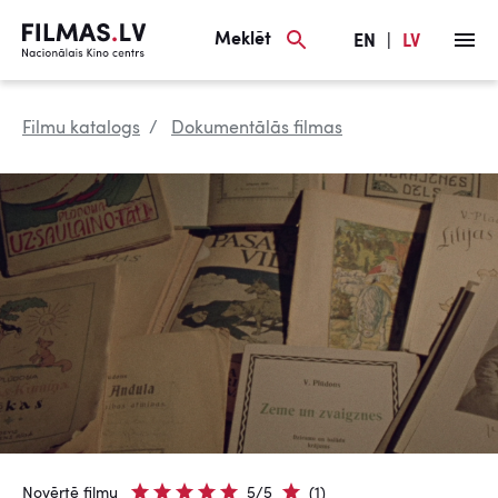
Meklēt
EN
|
LV
Filmu katalogs
Dokumentālās filmas
Novērtē filmu
5/5
(1)