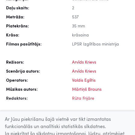
Daļu skaits:
2
Metrāža:
537
Platekrāns:
35 mm
Krāsa:
krāsaina
Filmas pasūtītājs:
LPSR Izglītības ministrija
Režisors:
Arvīds Krievs
Scenārija autors:
Arvīds Krievs
Operators:
Valdis Eglītis
Mūzikas autors:
Mārtiņš Brauns
Redaktors:
Rūta Frijāre
Ar Jūsu piekrišanu šajā vietnē var tikt izmantotas
funkcionālās un analītiski statistikās sīkdatnes.
Ja piekrītat šo sīkdatņu izmantošanai, lūdzu, atzīmējiet
Uz augšu